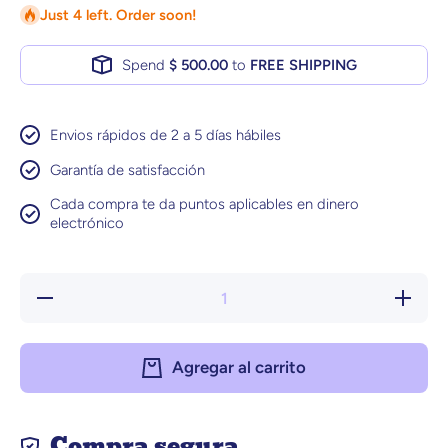
Just 4 left. Order soon!
Spend
$ 500.00
to
FREE SHIPPING
Envios rápidos de 2 a 5 días hábiles
Garantía de satisfacción
Cada compra te da puntos aplicables en dinero
electrónico
Reducir
Aumen
cantidad para
cantidad
Waggys
Wagg
Salmon Bites
Salmon 
para Perros Y
para Per
Agregar al carrito
Gatos - 100
Gatos -
Premios para
Premios
Entrenamiento,
Entrenam
100%
100
Naturales
Natura
Compra segura