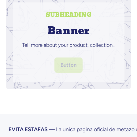
SUBHEADING
Banner
Tell more about your product, collection...
Button
VITA ESTAFAS
— La unica pagina oficial de metazo es
ww